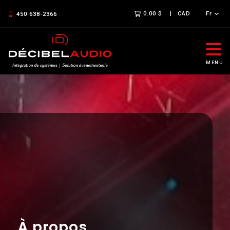
0.00 $
CAD
Fr
450 638-2366
MENU
À propos