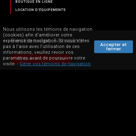
BOUTIQUE EN LIGNE
LOCATION D'ÉQUIPEMENTS
Nous utilisons les témoins de navigation
(cookies) afin d'améliorer votre
Gestion des Témoins
expérience de navigation. Si vous n'êtes
Accepter et
pas à l'aise avec l'utilisation de ces
fermer
informations, veuillez revoir vos
paramètres avant de poursuivre votre
Accepter tout
Gérer
visite. -
Gérer vos témoins de navigation
PLAN DU SITE
CONDITIONS D'UTILISATIONS DU SITE WEB
PROPULSÉ PAR