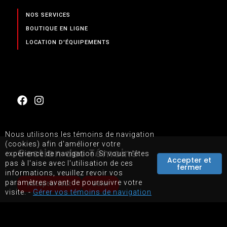
NOS SERVICES
BOUTIQUE EN LIGNE
LOCATION D'ÉQUIPEMENTS
Nous utilisons les témoins de navigation
(cookies) afin d'améliorer votre
Gestion des Témoins
expérience de navigation. Si vous n'êtes
Accepter et
PLAN DU SITE
pas à l'aise avec l'utilisation de ces
fermer
informations, veuillez revoir vos
CONDITIONS D'UTILISATIONS DU SITE WEB
paramètres avant de poursuivre votre
Accepter tout
Gérer
visite. -
Gérer vos témoins de navigation
PROPULSÉ PAR