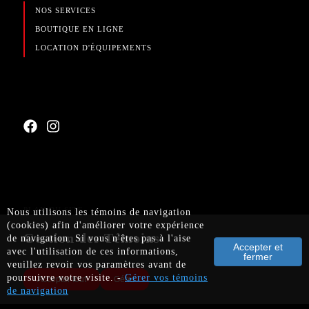
NOS SERVICES
BOUTIQUE EN LIGNE
LOCATION D'ÉQUIPEMENTS
PLAN DU SITE
Nous utilisons les témoins de navigation
(cookies) afin d'améliorer votre expérience
CONDITIONS D'UTILISATIONS DU SITE WEB
Gestion des Témoins
de navigation. Si vous n'êtes pas à l'aise
Accepter et
avec l'utilisation de ces informations,
fermer
veuillez revoir vos paramètres avant de
PROPULSÉ PAR
poursuivre votre visite. -
Gérer vos témoins
Accepter tout
Gérer
de navigation