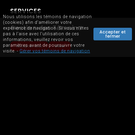
SERVICES
Nous utilisons les témoins de navigation
(cookies) afin d'améliorer votre
Gestion des Témoins
expérience de navigation. Si vous n'êtes
NOS SERVICES
Accepter et
pas à l'aise avec l'utilisation de ces
fermer
BOUTIQUE EN LIGNE
informations, veuillez revoir vos
paramètres avant de poursuivre votre
LOCATION D'ÉQUIPEMENTS
Accepter tout
Gérer
visite. -
Gérer vos témoins de navigation
PLAN DU SITE
CONDITIONS D'UTILISATIONS DU SITE WEB