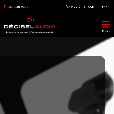
0.00 $
CAD
Fr
450 638-2366
MENU