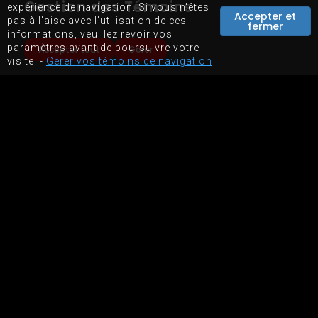
Gestion des Témoins
expérience de navigation. Si vous n'êtes
TERMES & CONDITIONS
Accepter et
pas à l'aise avec l'utilisation de ces
fermer
informations, veuillez revoir vos
paramètres avant de poursuivre votre
Accepter tout
Gérer
SERVICES
visite. -
Gérer vos témoins de navigation
NOS SERVICES
BOUTIQUE EN LIGNE
LOCATION D'ÉQUIPEMENTS
PLAN DU SITE