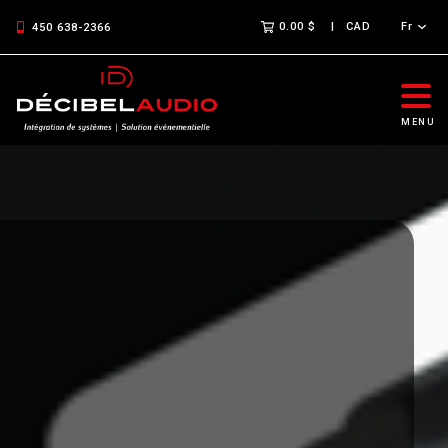
0.00 $
CAD
Fr
450 638-2366
MENU