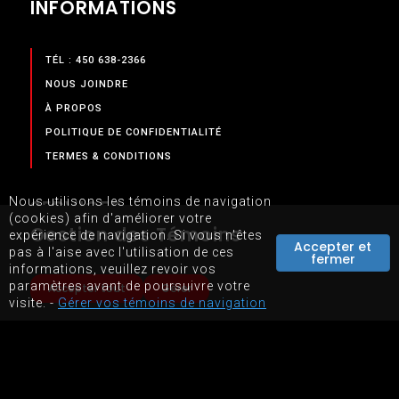
INFORMATIONS
TÉL : 450 638-2366
NOUS JOINDRE
À PROPOS
POLITIQUE DE CONFIDENTIALITÉ
TERMES & CONDITIONS
Nous utilisons les témoins de navigation
SERVICES
(cookies) afin d'améliorer votre
Gestion des Témoins
expérience de navigation. Si vous n'êtes
Accepter et
pas à l'aise avec l'utilisation de ces
fermer
NOS SERVICES
informations, veuillez revoir vos
BOUTIQUE EN LIGNE
paramètres avant de poursuivre votre
Accepter tout
Gérer
visite. -
Gérer vos témoins de navigation
LOCATION D'ÉQUIPEMENTS