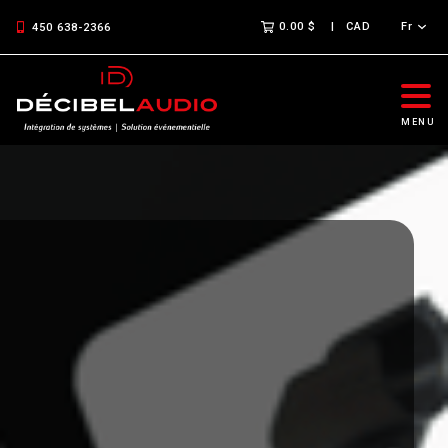
0.00 $
CAD
Fr
450 638-2366
MENU