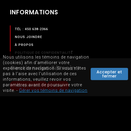
INFORMATIONS
TÉL : 450 638-2366
NOUS JOINDRE
À PROPOS
POLITIQUE DE CONFIDENTIALITÉ
Nous utilisons les témoins de navigation
TERMES & CONDITIONS
(cookies) afin d'améliorer votre
Gestion des Témoins
expérience de navigation. Si vous n'êtes
Accepter et
pas à l'aise avec l'utilisation de ces
fermer
SERVICES
informations, veuillez revoir vos
paramètres avant de poursuivre votre
Accepter tout
Gérer
visite. -
Gérer vos témoins de navigation
NOS SERVICES
BOUTIQUE EN LIGNE
LOCATION D'ÉQUIPEMENTS