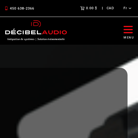
0.00 $
CAD
Fr
450 638-2366
MENU