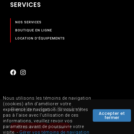
SERVICES
NOS SERVICES
BOUTIQUE EN LIGNE
LOCATION D'ÉQUIPEMENTS
Nous utilisons les témoins de navigation
(cookies) afin d'améliorer votre
Gestion des Témoins
PLAN DU SITE
expérience de navigation. Si vous n'êtes
Accepter et
pas à l'aise avec l'utilisation de ces
fermer
CONDITIONS D'UTILISATIONS DU SITE WEB
informations, veuillez revoir vos
paramètres avant de poursuivre votre
Accepter tout
Gérer
visite. -
Gérer vos témoins de navigation