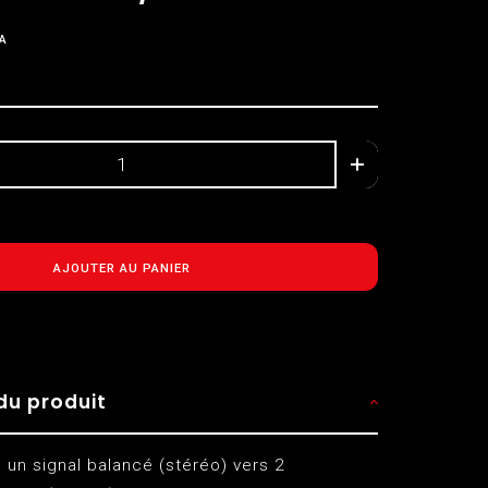
A
AJOUTER AU PANIER
du produit
 un signal balancé (stéréo) vers 2