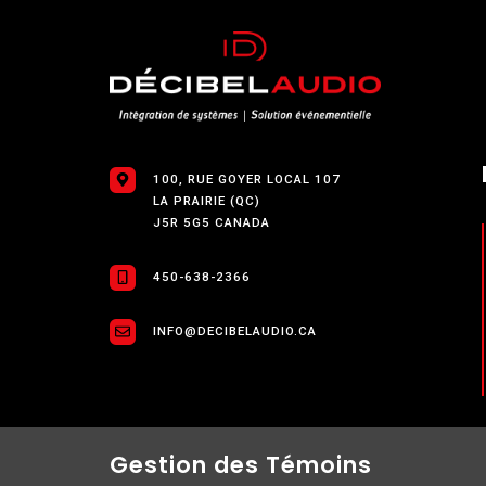
100, RUE GOYER LOCAL 107
LA PRAIRIE (QC)
J5R 5G5 CANADA
450-638-2366
INFO@DECIBELAUDIO.CA
Gestion des Témoins