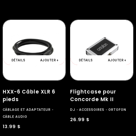
$
DÉTAILS
AJOUTER +
DÉTAILS
AJOUTER +
HXX-6 Câble XLR 6
Flightcase pour
pieds
Concorde Mk II
CÂBLAGE ET ADAPTATEUR
DJ
ACCESSOIRES
ORTOFON
CÂBLE AUDIO
26.99 $
13.99 $