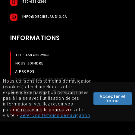
450-638-2366
INFO@DECIBELAUDIO.CA
INFORMATIONS
TÉL : 450 638-2366
NOUS JOINDRE
À PROPOS
POLITIQUE DE CONFIDENTIALITÉ
Nous utilisons les témoins de navigation
(cookies) afin d'améliorer votre
TERMES & CONDITIONS
Gestion des Témoins
expérience de navigation. Si vous n'êtes
Accepter et
pas à l'aise avec l'utilisation de ces
fermer
SERVICES
informations, veuillez revoir vos
paramètres avant de poursuivre votre
Accepter tout
Gérer
visite. -
Gérer vos témoins de navigation
NOS SERVICES
BOUTIQUE EN LIGNE