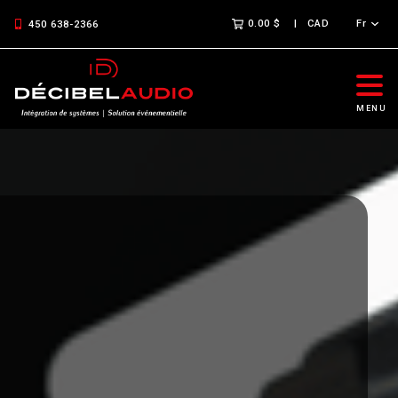
0.00 $
CAD
Fr
450 638-2366
MENU