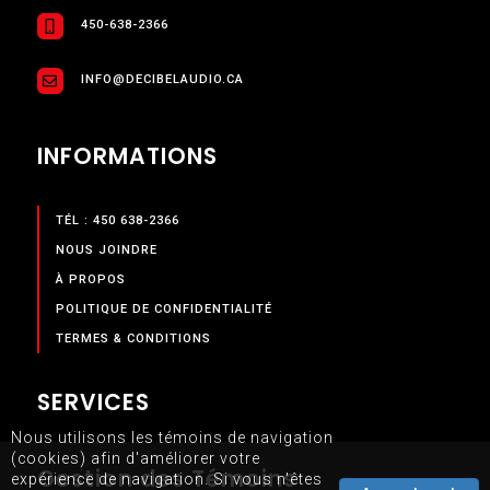
450-638-2366
INFO@DECIBELAUDIO.CA
INFORMATIONS
TÉL : 450 638-2366
NOUS JOINDRE
À PROPOS
POLITIQUE DE CONFIDENTIALITÉ
TERMES & CONDITIONS
SERVICES
Nous utilisons les témoins de navigation
(cookies) afin d'améliorer votre
NOS SERVICES
Gestion des Témoins
expérience de navigation. Si vous n'êtes