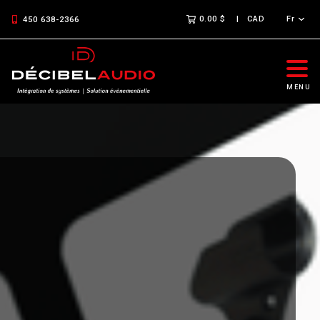
0.00 $
CAD
Fr
450 638-2366
MENU