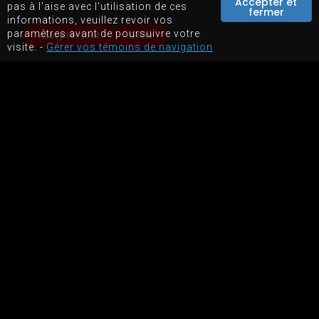
Accepter et
BOUTIQUE EN LIGNE
pas à l'aise avec l'utilisation de ces
fermer
informations, veuillez revoir vos
LOCATION D'ÉQUIPEMENTS
paramètres avant de poursuivre votre
Accepter tout
Gérer
visite. -
Gérer vos témoins de navigation
PLAN DU SITE
CONDITIONS D'UTILISATIONS DU SITE WEB
PROPULSÉ PAR