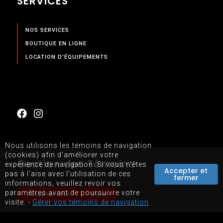
SERVICES
NOS SERVICES
BOUTIQUE EN LIGNE
LOCATION D'ÉQUIPEMENTS
Nous utilisons les témoins de navigation
(cookies) afin d'améliorer votre
Gestion des Témoins
expérience de navigation. Si vous n'êtes
Accepter et
pas à l'aise avec l'utilisation de ces
PLAN DU SITE
fermer
informations, veuillez revoir vos
CONDITIONS D'UTILISATIONS DU SITE WEB
paramètres avant de poursuivre votre
Accepter tout
Gérer
visite. -
Gérer vos témoins de navigation
PROPULSÉ PAR