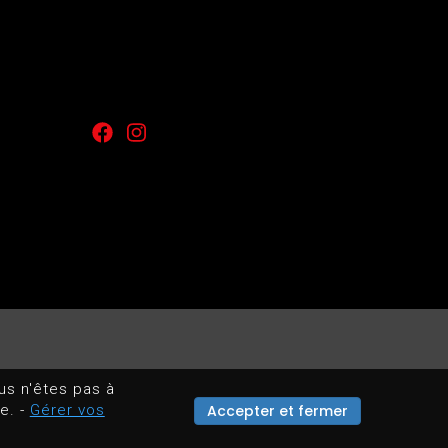
us n'êtes pas à
PROPULSÉ PAR
Accepter et fermer
te. -
Gérer vos