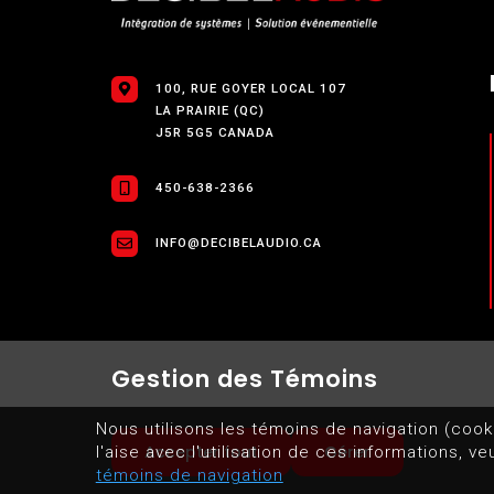
100, RUE GOYER LOCAL 107
LA PRAIRIE (QC)
J5R 5G5 CANADA
450-638-2366
INFO@DECIBELAUDIO.CA
Gestion des Témoins
Nous utilisons les témoins de navigation (cook
Accepter tout
Gérer
l'aise avec l'utilisation de ces informations, v
PLAN DU SITE
CONDITIONS D'UTILISATIONS D
témoins de navigation