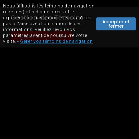
BOUTIQUE EN LIGNE
Nous utilisons les témoins de navigation
(cookies) afin d'améliorer votre
LOCATION D'ÉQUIPEMENTS
Gestion des Témoins
expérience de navigation. Si vous n'êtes
Accepter et
pas à l'aise avec l'utilisation de ces
fermer
informations, veuillez revoir vos
paramètres avant de poursuivre votre
Accepter tout
Gérer
visite. -
Gérer vos témoins de navigation
PLAN DU SITE
CONDITIONS D'UTILISATIONS DU SITE WEB
PROPULSÉ PAR