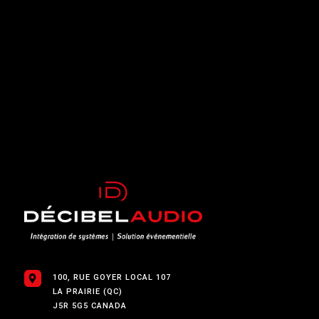
$
100, RUE GOYER LOCAL 107
LA PRAIRIE (QC)
J5R 5G5 CANADA