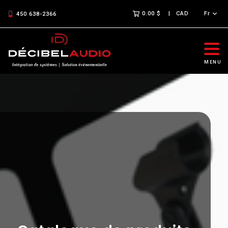
0.00 $
CAD
Fr
450 638-2366
MENU