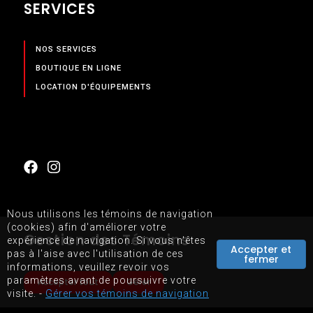
SERVICES
NOS SERVICES
BOUTIQUE EN LIGNE
LOCATION D'ÉQUIPEMENTS
Nous utilisons les témoins de navigation
(cookies) afin d'améliorer votre
Gestion des Témoins
expérience de navigation. Si vous n'êtes
Accepter et
PLAN DU SITE
pas à l'aise avec l'utilisation de ces
fermer
informations, veuillez revoir vos
CONDITIONS D'UTILISATIONS DU SITE WEB
paramètres avant de poursuivre votre
Accepter tout
Gérer
visite. -
Gérer vos témoins de navigation