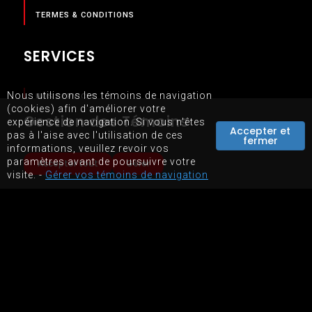
TERMES & CONDITIONS
SERVICES
Nous utilisons les témoins de navigation
NOS SERVICES
(cookies) afin d'améliorer votre
BOUTIQUE EN LIGNE
Gestion des Témoins
expérience de navigation. Si vous n'êtes
Accepter et
pas à l'aise avec l'utilisation de ces
LOCATION D'ÉQUIPEMENTS
fermer
informations, veuillez revoir vos
paramètres avant de poursuivre votre
Accepter tout
Gérer
visite. -
Gérer vos témoins de navigation
PLAN DU SITE